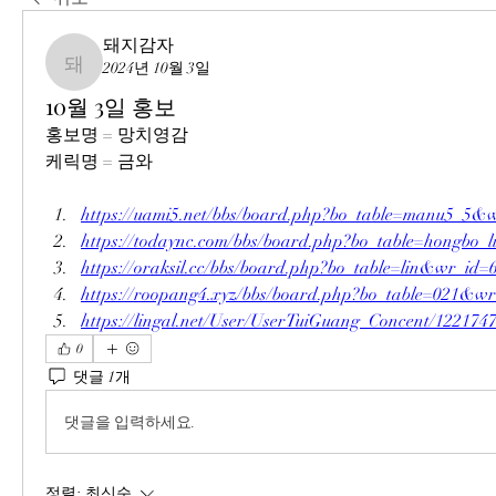
돼지감자
2024년 10월 3일
돼지감자
10월 3일 홍보
홍보명 = 망치영감
케릭명 = 금와
https://uami5.net/bbs/board.php?bo_table=manu5_5&
https://todaync.com/bbs/board.php?bo_table=hongbo
https://oraksil.cc/bbs/board.php?bo_table=lin&wr_id=
https://roopang4.xyz/bbs/board.php?bo_table=021&w
https://lingal.net/User/UserTuiGuang_Concent/122174
0
댓글 1개
댓글을 입력하세요.
정렬:
최신순