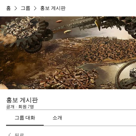
홈
그룹
홍보 게시판
홍보 게시판
공개
·
회원 7명
그룹 대화
소개
뒤로