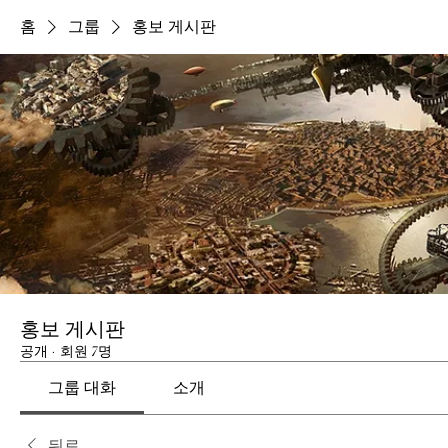
홈
그룹
홍보 게시판
홍보 게시판
공개
·
회원 7명
그룹 대화
소개
뒤로