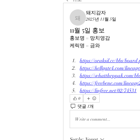
돼지감자
2025년 11월 5일
돼지감자
11월 5일 홍보
홍보명 = 망치영감
케릭명 = 금와
https://oraksil.cc/bbs/boa
https://hellgate4.com/lineag
https://whattheppak.com/b
https://freebene.com/lineag
https://linfree.net/02/74531
0
댓글 1개
Write a comment...
Sort by:
Newest