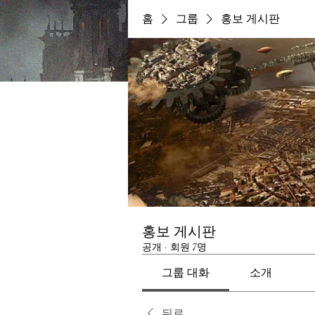
홈
그룹
홍보 게시판
홍보 게시판
공개
·
회원 7명
그룹 대화
소개
뒤로