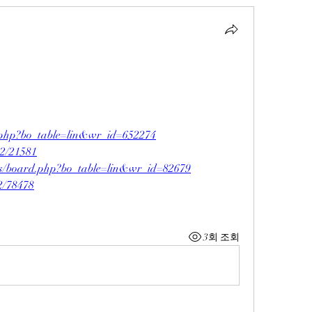
rd.php?bo_table=lin&wr_id=652274
e2/21581
bs/board.php?bo_table=lin&wr_id=82679
e2/78478
3회 조회