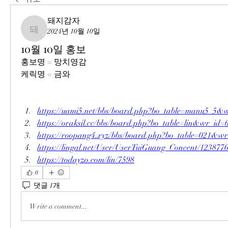
돼지감자
2024년 10월 10일
돼지감자
10월 10일 홍보
홍보명 = 망치영감
케릭명 = 금와
https://uami5.net/bbs/board.php?bo_table=manu5_5&
https://oraksil.cc/bbs/board.php?bo_table=lin&wr_id=
https://roopang4.xyz/bbs/board.php?bo_table=021&w
https://lingal.net/User/UserTuiGuang_Concent/123877
https://todayzo.com/lin/7598
0
댓글 1개
Write a comment...