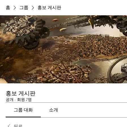
홈
그룹
홍보 게시판
홍보 게시판
공개
·
회원 7명
그룹 대화
소개
뒤로