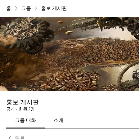
홈
그룹
홍보 게시판
홍보 게시판
공개
·
회원 7명
그룹 대화
소개
뒤로