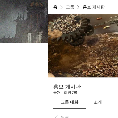
홈
그룹
홍보 게시판
홍보 게시판
공개
·
회원 7명
그룹 대화
소개
뒤로