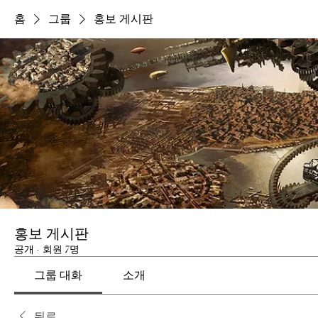
홈
그룹
홍보 게시판
홍보 게시판
공개
·
회원 7명
그룹 대화
소개
뒤로