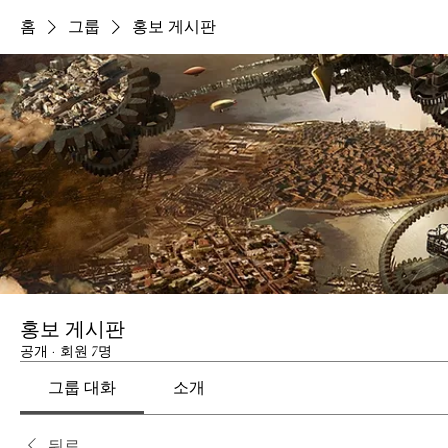
홈
그룹
홍보 게시판
홍보 게시판
공개
·
회원 7명
그룹 대화
소개
뒤로