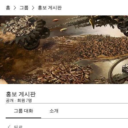
홈
그룹
홍보 게시판
홍보 게시판
공개
·
회원 7명
그룹 대화
소개
뒤로