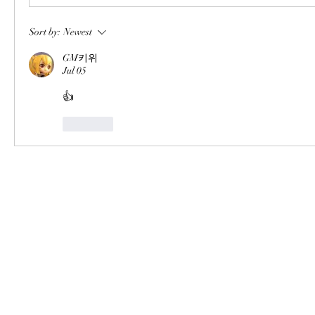
Sort by:
Newest
GM키위
Jul 05
👍
Like