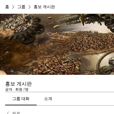
홈
그룹
홍보 게시판
홍보 게시판
공개
·
회원 7명
그룹 대화
소개
뒤로