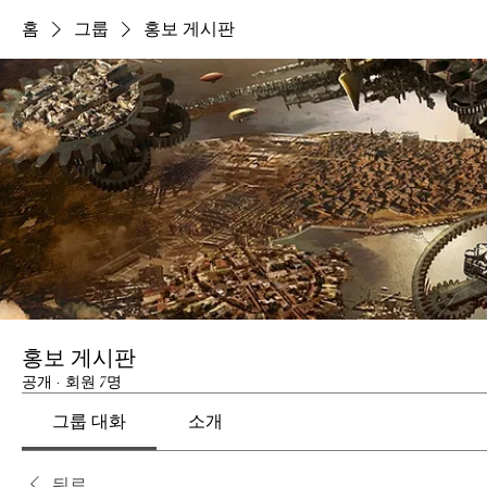
홈
그룹
홍보 게시판
홍보 게시판
공개
·
회원 7명
그룹 대화
소개
뒤로