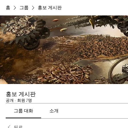
홈
그룹
홍보 게시판
홍보 게시판
공개
·
회원 7명
그룹 대화
소개
뒤로