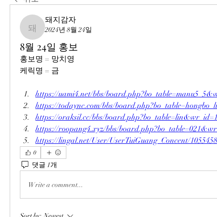
돼지감자
2024년 8월 24일
돼지감자
8월 24일 홍보
홍보명 = 망치영
케릭명 = 금
https://uami4.net/bbs/board.php?bo_table=manu5_5&
https://todaync.com/bbs/board.php?bo_table=hongbo
https://oraksil.cc/bbs/board.php?bo_table=lin&wr_id=
https://roopang4.xyz/bbs/board.php?bo_table=021&w
https://lingal.net/User/UserTuiGuang_Concent/105545
0
댓글 1개
Write a comment...
Sort by:
Newest