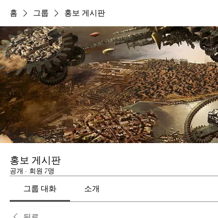
홈
그룹
홍보 게시판
홍보 게시판
공개
·
회원 7명
그룹 대화
소개
뒤로