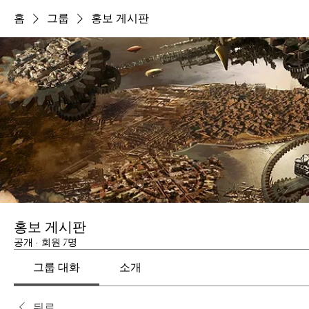
홈
그룹
홍보 게시판
홍보 게시판
공개
·
회원 7명
그룹 대화
소개
뒤로