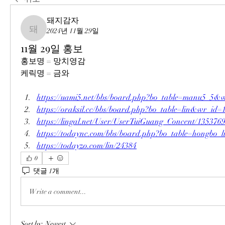
돼지감자
2024년 11월 29일
돼지감자
11월 29일 홍보
홍보명 = 망치영감
케릭명 = 금와
https://uami5.net/bbs/board.php?bo_table=manu5_5&
https://oraksil.cc/bbs/board.php?bo_table=lin&wr_id=
https://lingal.net/User/UserTuiGuang_Concent/135376
https://todaync.com/bbs/board.php?bo_table=hongbo
https://todayzo.com/lin/24384
0
댓글 1개
Write a comment...
Sort by:
Newest