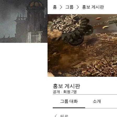
홈
그룹
홍보 게시판
홍보 게시판
공개
·
회원 7명
그룹 대화
소개
뒤로