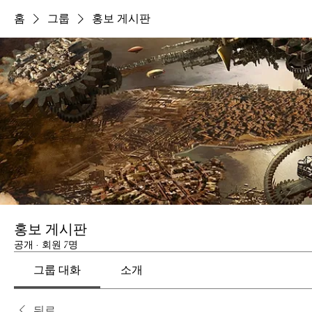
홈
그룹
홍보 게시판
홍보 게시판
공개
·
회원 7명
그룹 대화
소개
뒤로