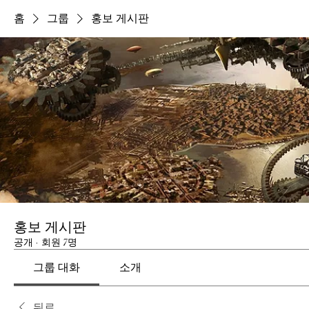
홈
그룹
홍보 게시판
홍보 게시판
공개
·
회원 7명
그룹 대화
소개
뒤로