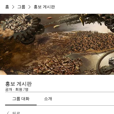
홈
그룹
홍보 게시판
홍보 게시판
공개
·
회원 7명
그룹 대화
소개
뒤로