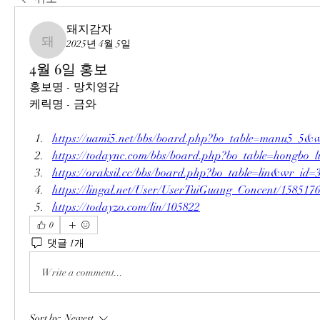
돼지감자
2025년 4월 5일
돼지감자
4월 6일 홍보
홍보명 - 망치영감
케릭명 - 금와
https://uami5.net/bbs/board.php?bo_table=manu5_5&
https://todaync.com/bbs/board.php?bo_table=hongbo
https://oraksil.cc/bbs/board.php?bo_table=lin&wr_id=
https://lingal.net/User/UserTuiGuang_Concent/158517
https://todayzo.com/lin/105822
0
댓글 1개
Write a comment...
Sort by:
Newest