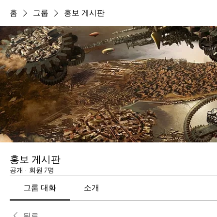
홈
그룹
홍보 게시판
홍보 게시판
공개
·
회원 7명
그룹 대화
소개
뒤로