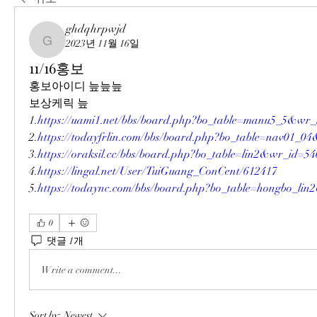
ghdqhrpwjd
2023년 11월 16일
ghdqhrpwjd
11/16홍보
홍보아이디 늪늪늪
보상케릭 늪
1.
https://uami1.net/bbs/board.php?bo_table=manu5_5&wr
2.
https://todayfrlin.com/bbs/board.php?bo_table=nav01_0
3.
https://oraksil.cc/bbs/board.php?bo_table=lin2&wr_id=5
4.
https://lingal.net/User/TuiGuang_ConCent/612417
5.
https://todaync.com/bbs/board.php?bo_table=hongbo_li
0
댓글 1개
Write a comment...
Sort by:
Newest