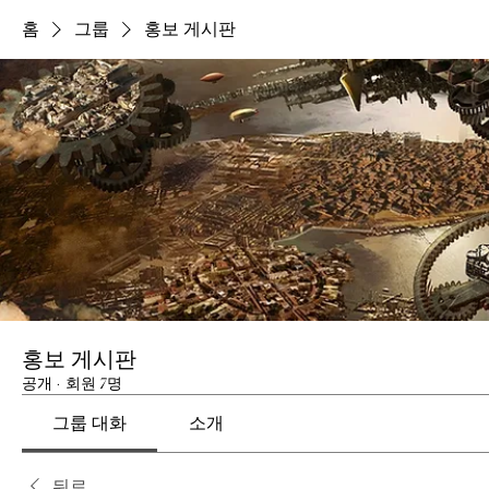
홈
그룹
홍보 게시판
홍보 게시판
공개
·
회원 7명
그룹 대화
소개
뒤로