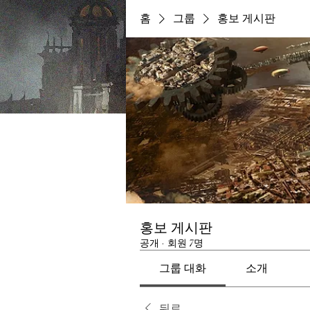
홈
그룹
홍보 게시판
홍보 게시판
공개
·
회원 7명
그룹 대화
소개
뒤로