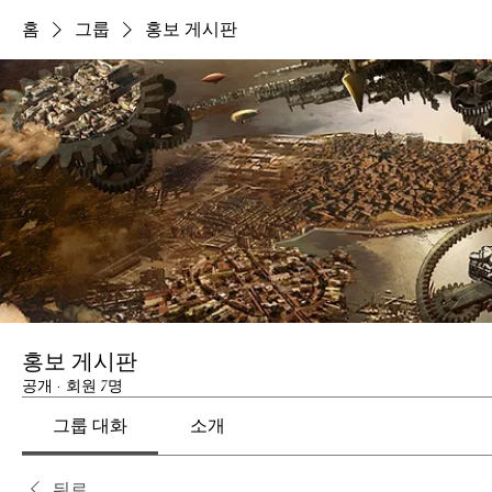
홈
그룹
홍보 게시판
홍보 게시판
공개
·
회원 7명
그룹 대화
소개
뒤로