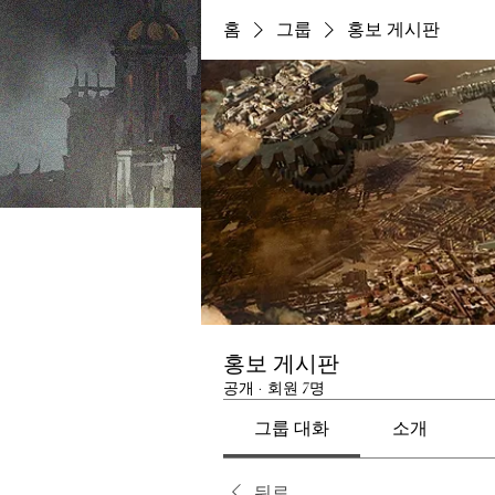
홈
그룹
홍보 게시판
홍보 게시판
공개
·
회원 7명
그룹 대화
소개
뒤로