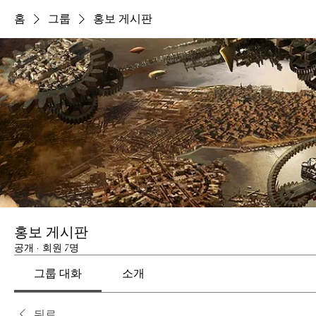
홈
그룹
홍보 게시판
홍보 게시판
공개
·
회원 7명
그룹 대화
소개
뒤로