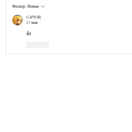
Фильтр:
Новые
GM키위
13 мая
👍
Лайк