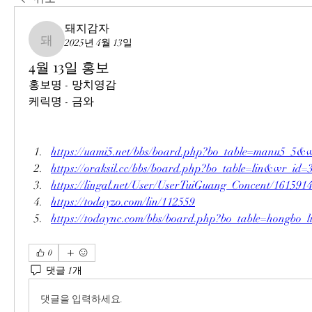
돼지감자
2025년 4월 13일
돼지감자
4월 13일 홍보
홍보명 - 망치영감
케릭명 - 금와
https://uami5.net/bbs/board.php?bo_table=manu5_5&
https://oraksil.cc/bbs/board.php?bo_table=lin&wr_id=
https://lingal.net/User/UserTuiGuang_Concent/161591
https://todayzo.com/lin/112559
https://todaync.com/bbs/board.php?bo_table=hongbo
0
댓글 1개
댓글을 입력하세요.