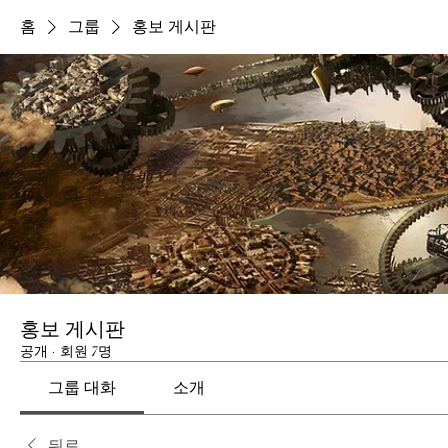
홈
그룹
홍보 게시판
홍보 게시판
공개
·
회원 7명
그룹 대화
소개
뒤로