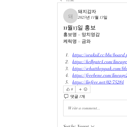
돼지감자
2025년 11월 13일
돼지감자
11월13일 홍보
홍보명 = 망치영감
케릭명 = 금와
https://oraksil.cc/bbs/boa
https://hellgate4.com/lineag
https://whattheppak.com/b
https://freebene.com/lineag
https://linfree.net/02/75284
0
댓글 1개
Write a comment...
Sort by:
Newest