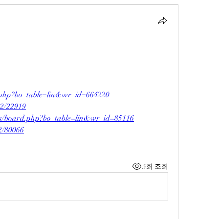
rd.php?bo_table=lin&wr_id=664220
e2/22919
bs/board.php?bo_table=lin&wr_id=85116
e2/80066
5회 조회