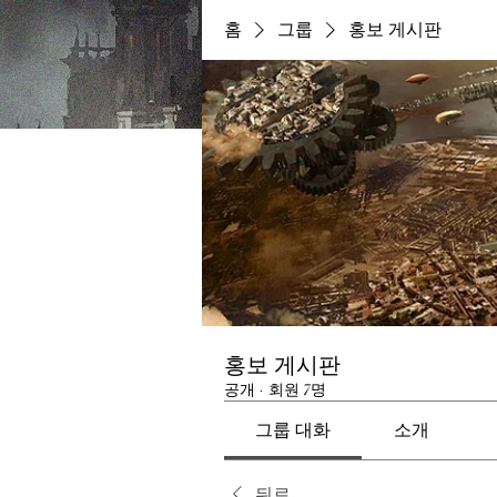
홈
그룹
홍보 게시판
홍보 게시판
공개
·
회원 7명
그룹 대화
소개
뒤로