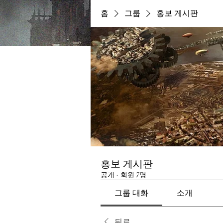
홈
그룹
홍보 게시판
홍보 게시판
공개
·
회원 7명
그룹 대화
소개
뒤로