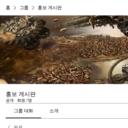
홈
그룹
홍보 게시판
홍보 게시판
공개
·
회원 7명
그룹 대화
소개
뒤로