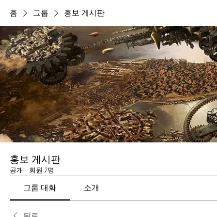
홈
그룹
홍보 게시판
홍보 게시판
공개
·
회원 7명
그룹 대화
소개
뒤로