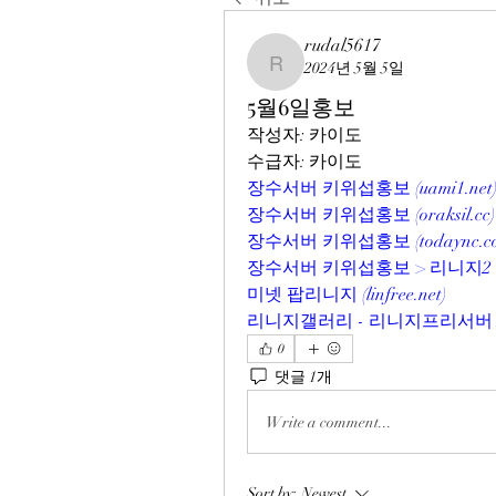
rudal5617
2024년 5월 5일
rudal5617
5월6일홍보
작성자: 카이도
수급자: 카이도
장수서버 키위섭홍보 (
uami1.net
장수서버 키위섭홍보 (
oraksil.cc
)
장수서버 키위섭홍보 (
todaync.
장수서버 키위섭홍보 > 리니지2 
미넷 팝리니지 (
linfree.net
)
리니지갤러리 - 리니지프리서버 N
0
댓글 1개
Write a comment...
Sort by:
Newest