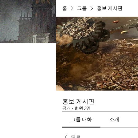
홈
그룹
홍보 게시판
홍보 게시판
공개
·
회원 7명
그룹 대화
소개
뒤로