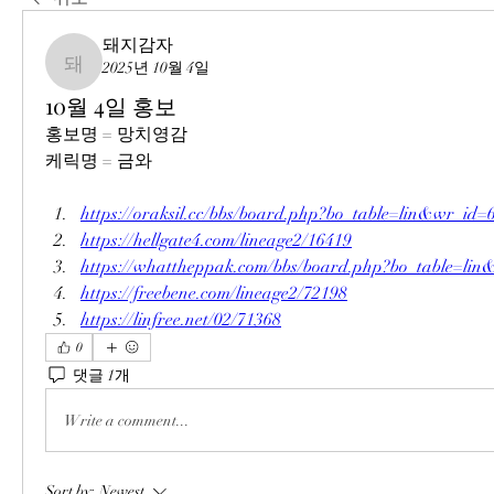
돼지감자
2025년 10월 4일
돼지감자
10월 4일 홍보
홍보명 = 망치영감
케릭명 = 금와
https://oraksil.cc/bbs/board.php?bo_table=lin&wr_id=
https://hellgate4.com/lineage2/16419
https://whattheppak.com/bbs/board.php?bo_table=li
https://freebene.com/lineage2/72198
https://linfree.net/02/71368
0
댓글 1개
Write a comment...
Sort by:
Newest