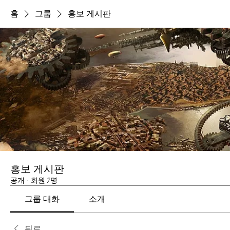
홈
그룹
홍보 게시판
홍보 게시판
공개
·
회원 7명
그룹 대화
소개
뒤로