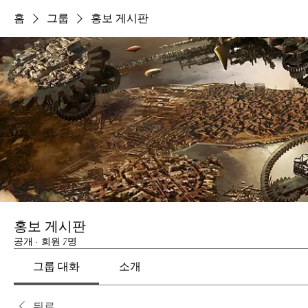
홈
그룹
홍보 게시판
홍보 게시판
공개
·
회원 7명
그룹 대화
소개
뒤로