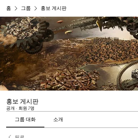
홈
그룹
홍보 게시판
홍보 게시판
공개
·
회원 7명
그룹 대화
소개
뒤로