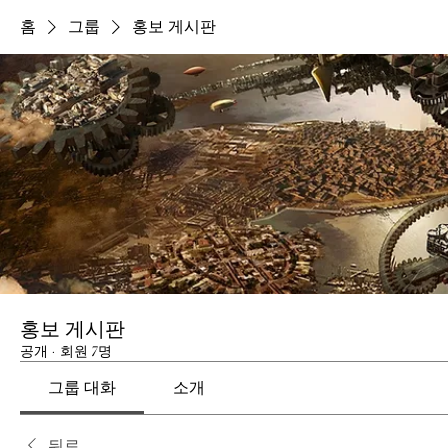
홈
그룹
홍보 게시판
홍보 게시판
공개
·
회원 7명
그룹 대화
소개
뒤로