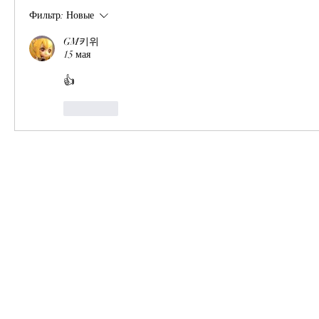
Фильтр:
Новые
GM키위
15 мая
👍
Лайк