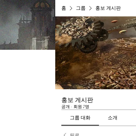
홈
그룹
홍보 게시판
홍보 게시판
공개
·
회원 7명
그룹 대화
소개
뒤로