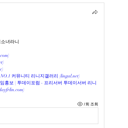
마법소녀라니
.com
)
et
)
cc
)
O.1 커뮤니티 리니지갤러리 (
lingal.net
)
게임홍보 | 투데이포럼 - 프리서버 투데이서버 리니
dayfrlin.com
)
1회 조회