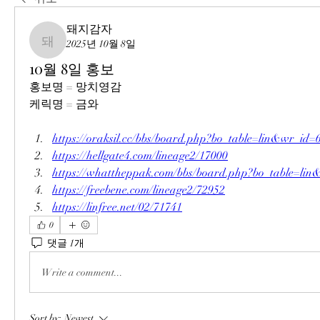
돼지감자
2025년 10월 8일
돼지감자
10월 8일 홍보
홍보명 = 망치영감
케릭명 = 금와
https://oraksil.cc/bbs/board.php?bo_table=lin&wr_id=
https://hellgate4.com/lineage2/17000
https://whattheppak.com/bbs/board.php?bo_table=li
https://freebene.com/lineage2/72952
https://linfree.net/02/71741
0
댓글 1개
Write a comment...
Sort by:
Newest