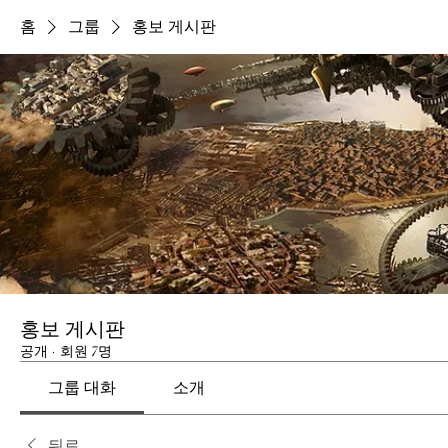
홈
그룹
홍보 게시판
홍보 게시판
공개
·
회원 7명
그룹 대화
소개
뒤로