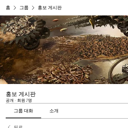
홈
그룹
홍보 게시판
홍보 게시판
공개
·
회원 7명
그룹 대화
소개
뒤로