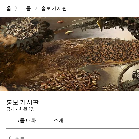
홈
그룹
홍보 게시판
홍보 게시판
공개
·
회원 7명
그룹 대화
소개
뒤로