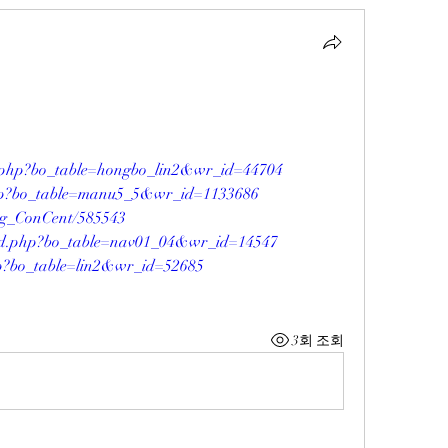
d.php?bo_table=hongbo_lin2&wr_id=44704
.php?bo_table=manu5_5&wr_id=1133686
ang_ConCent/585543
oard.php?bo_table=nav01_04&wr_id=14547
php?bo_table=lin2&wr_id=52685
3회 조회