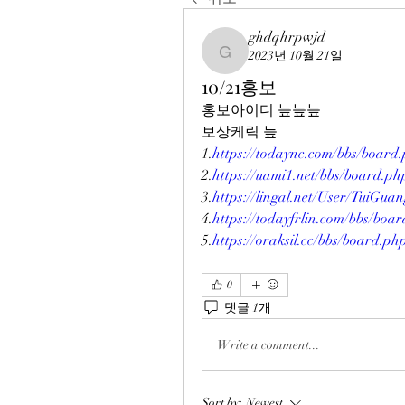
ghdqhrpwjd
2023년 10월 21일
ghdqhrpwjd
10/21홍보
홍보아이디 늪늪늪
보상케릭 늪
1.
https://todaync.com/bbs/boar
2.
https://uami1.net/bbs/board
3.
https://lingal.net/User/TuiGu
4.
https://todayfrlin.com/bbs/b
5.
https://oraksil.cc/bbs/board.
0
댓글 1개
Write a comment...
Sort by:
Newest