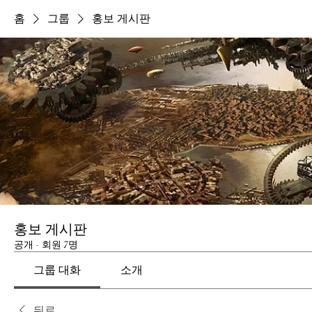
홈
그룹
홍보 게시판
홍보 게시판
공개
·
회원 7명
그룹 대화
소개
뒤로