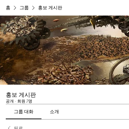
홈
그룹
홍보 게시판
홍보 게시판
공개
·
회원 7명
그룹 대화
소개
뒤로