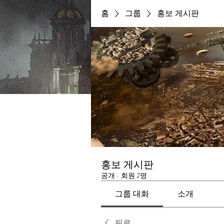
홈
그룹
홍보 게시판
홍보 게시판
공개
·
회원 7명
그룹 대화
소개
뒤로