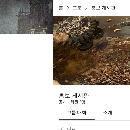
홈
그룹
홍보 게시판
홍보 게시판
공개
·
회원 7명
그룹 대화
소개
뒤로