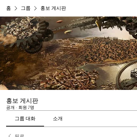
홈
그룹
홍보 게시판
홍보 게시판
공개
·
회원 7명
그룹 대화
소개
뒤로