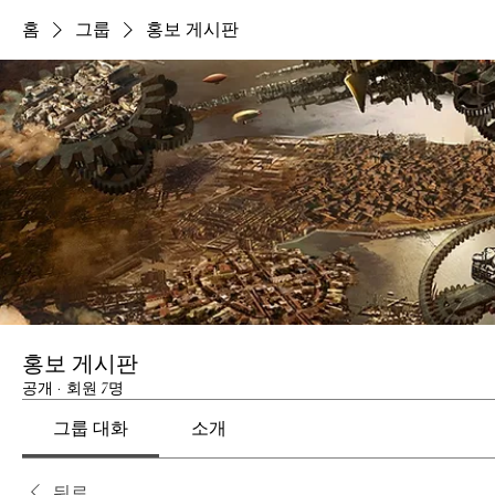
홈
그룹
홍보 게시판
홍보 게시판
공개
·
회원 7명
그룹 대화
소개
뒤로