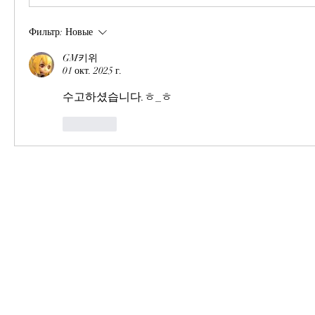
Фильтр:
Новые
GM키위
01 окт. 2025 г.
수고하셨습니다.ㅎ_ㅎ
Лайк