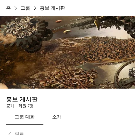
홈
그룹
홍보 게시판
홍보 게시판
공개
·
회원 7명
그룹 대화
소개
뒤로