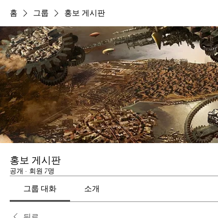
홈
그룹
홍보 게시판
홍보 게시판
공개
·
회원 7명
그룹 대화
소개
뒤로