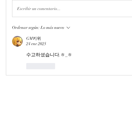
Escribir un comentario...
Ordenar según:
Lo más nuevo
GM키위
24 ene 2025
수고하셨습니다.ㅎ_ㅎ
Me gusta