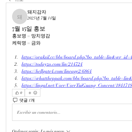
돼지감자
2025년 7월 14일
돼지감자
7월 15일 홍보
홍보명 = 망치영감
케릭명 = 금와
https://oraksil.cc/bbs/board.php?bo_table=lin&wr_id=
https://todayzo.com/lin/214724
https://hellgate4.com/lineage2/6864
https://whattheppak.com/bbs/board.php?bo_table=li
https://lingal.net/User/UserTuiGuang_Concent/184171
0
댓글 1개
Escribir un comentario...
Ordenar según:
Lo más nuevo