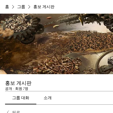
홈
그룹
홍보 게시판
홍보 게시판
공개
·
회원 7명
그룹 대화
소개
뒤로