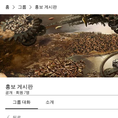
홈
그룹
홍보 게시판
홍보 게시판
공개
·
회원 7명
그룹 대화
소개
뒤로