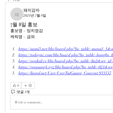
돼지감자
2024년 7월 8일
돼지감자
7월 8일 홍보
홍보명 = 망치영감
케릭명 = 금와
https://uami3.net/bbs/board.php?bo_table=manu5_5&
https://todaync.com/bbs/board.php?bo_table=hongbo
https://oraksil.cc/bbs/board.php?bo_table=lin2&wr_id
https://roopang4.xyz/bbs/board.php?bo_table=021&w
https://lingal.net/User/UserTuiGuang_Concent/933537
0
댓글 1개
Write a comment...