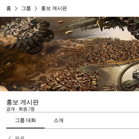
홈
그룹
홍보 게시판
홍보 게시판
공개
·
회원 7명
그룹 대화
소개
뒤로